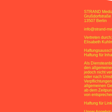
STRAND Medi
Grußdorfstraße
13507 Berlin
info@strand-me
Vertreten durch:
Elisabeth Kuhlm
Haftungsaussch
Haftung für Inha
Als Diensteanbi
den allgemeinen
jedoch nicht ve
oder nach Umstä
Verpflichtungen
allgemeinen Ges
ab dem Zeitpun
von entspreche
Haftung für Lin
Unser Angebot e