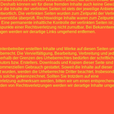
 Deshalb können wir für diese fremden Inhalte auch keine Gew
_Das Corporate Design
umfass
die Inhalte der verlinkten Seiten ist stets der jeweilige Anbiete
Markenbild prägen. Bei der Ent
ntwortlich. Die verlinkten Seiten wurden zum Zeitpunkt der Verl
Designs stellen wir uns Fragen 
verstöße überprüft. Rechtswidrige Inhalte waren zum Zeitpunkt
definieren weiterführend in der 
. Eine permanente inhaltliche Kontrolle der verlinkten Seiten is
der Marke oder des Produkts. W
spunkte einer Rechtsverletzung nicht zumutbar. Bei Bekanntwe
oder Bildmarken, Key Visual ode
ngen werden wir derartige Links umgehend entfernen.
Schriften, Gestaltungsraster, F
konsistente Darstellung der Ma
Maßnahmen zu gewährleisten. 
Design bilden die Grundlage für
eitenbetreiber erstellten Inhalte und Werke auf diesen Seiten u
Anwendungen im Digitalen- und
errecht. Die Vervielfältigung, Bearbeitung, Verbreitung und jed
Raum.
erhalb der Grenzen des Urheberrechtes bedürfen der schriftli
Autors bzw. Erstellers. Downloads und Kopien dieser Seite sind 
_Das Key Visual
kann zusätzl
 kommerziellen Gebrauch gestattet. Soweit die Inhalte auf dieser
markenbildendes Element auf bi
llt wurden, werden die Urheberrechte Dritter beachtet. Insbeso
Key Visual kann ein individuell
als solche gekennzeichnet. Sollten Sie trotzdem auf eine
eine Illustration dienen, welch
erletzung aufmerksam werden, bitten wir um einen entsprechen
steht und eine Idee oder Vision
den von Rechtsverletzungen werden wir derartige Inhalte umge
Key Visual die Marke auf so ei
dass es auch ohne den Einsat
könnte.
_Die Brand Guidelines
vereine
Corporate Identity festgelegte