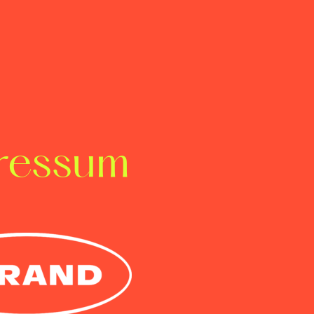
exikon
Lexikon
ressum
_Markenentwicklung
verstehen
Prozess, der in partnerschaftli
unseren Kunden zu individuelle
Dienstleistung oder das Produkt 
Basis fundierter Analysen und
Ziele und Markenwerte zu defini
eine zielgruppenspezifische An
_Der Markenworkshop
dient d