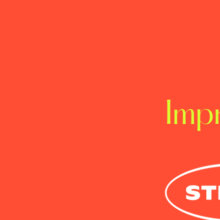
About
Lexikon
xikon
Lexikon
L
Team
Imp
Leistungen
Cases