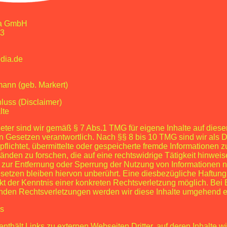
Dekonstruieren und neu Zusam
wie eine Marke wirken soll, wa
Werte sie transportieren soll, e
a GmbH
Workshop-Formate. In diesem 
 3
hinterfragen wir bestehende Stru
verschiedener Tools und Techni
dia.de
Werte und Zielgruppenbedürfni
Markenarchitekturen. Auf Basis
eine Leitidee.
ann (geb. Markert)
_Die Leitidee
wird als Teil der 
luss (Disclaimer)
ist ein übergeordneter roter Fa
lte
Design und jeder Art von Anwe
Produktes wiederfindet. Die Leit
eter sind wir gemäß § 7 Abs.1 TMG für eigene Inhalte auf dies
Marke sich bewegt, und beschre
 Gesetzen verantwortlich. Nach §§ 8 bis 10 TMG sind wir als D
Ziele, Werte, Markenversprech
rpflichtet, übermittelte oder gespeicherte fremde Informationen
nden zu forschen, die auf eine rechtswidrige Tätigkeit hinweis
Ein wohlüberlegtes
_Naming
fü
 zur Entfernung oder Sperrung der Nutzung von Informationen 
ist wichtig, da der Name in de
etzen bleiben hiervon unberührt. Eine diesbezügliche Haftung i
bleibt und somit keinem Trend u
kt der Kenntnis einer konkreten Rechtsverletzung möglich. Be
Produkt oder Marke muss das N
nden Rechtsverletzungen werden wir diese Inhalte umgehend e
funktionaler Ebene einprägsam,
wohl klingend sein, sondern a
ks
Ein Claim kann dann eine erk
bilden.
nthält Links zu externen Webseiten Dritter, auf deren Inhalte w