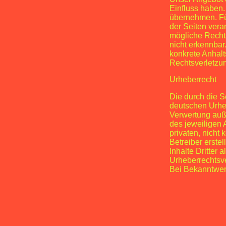
Einfluss haben.
übernehmen. Für 
der Seiten vera
mögliche Rechts
nicht erkennbar
konkrete Anhalt
Rechtsverletzu
Urheberrecht
Die durch die S
deutschen Urheb
Verwertung auß
des jeweiligen 
privaten, nicht
Betreiber erste
Inhalte Dritter 
Urheberrechtsv
Bei Bekanntwer