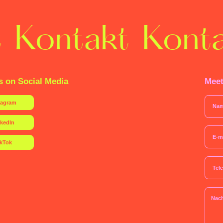
Gestaltungselemente und dienen
Handbuch zum Umgang mit der 
beschreiben grundlegende Ele
Logo, Schriften, Farben und P
Kontakt
Konta
können aber je nach Branche u
Kapitel zu weiterführenden Im
beispielsweise der Gestaltung 
interaktivem Design oder auch I
s on Social Media
Meet
tagram
nkedIn
ikTok