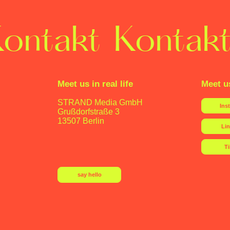
ontakt
Kontakt
Meet us in real life
Meet u
STRAND Media GmbH
Ins
Grußdorfstraße 3
13507 Berlin
Li
T
say hello